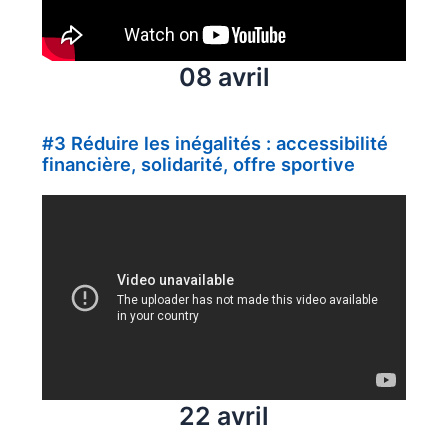
08 avril
#3 Réduire les inégalités : accessibilité
financière, solidarité, offre sportive
22 avril