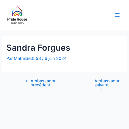
Aller
au
contenu
Main
Men
Sandra Forgues
Par
Mathilde0553
/
6 juin 2024
←
Ambassador
Ambassador
Navigation
précédent
suivant
des
→
articles