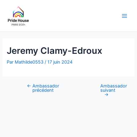
Aller
au
contenu
Main
Men
Jeremy Clamy-Edroux
Par
Mathilde0553
/
17 juin 2024
←
Ambassador
Ambassador
Navigation
précédent
suivant
des
→
articles