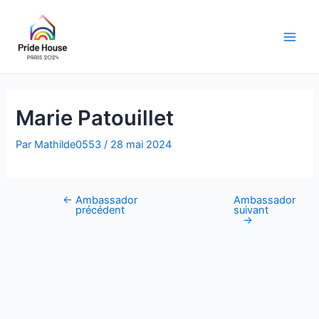
Aller
au
contenu
Main
Men
Marie Patouillet
Par
Mathilde0553
/
28 mai 2024
←
Ambassador
Ambassador
Navigation
précédent
suivant
des
→
articles