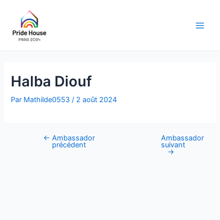
Aller
au
contenu
Main
Men
Halba Diouf
Par
Mathilde0553
/
2 août 2024
←
Ambassador
Ambassador
Navigation
précédent
suivant
des
→
articles