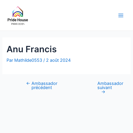
Aller
au
contenu
Main
Men
Anu Francis
Par
Mathilde0553
/
2 août 2024
←
Ambassador
Ambassador
Navigation
précédent
suivant
des
→
articles