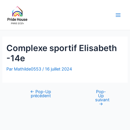
Aller
au
contenu
Main
Men
Complexe sportif Elisabeth
-14e
Par
Mathilde0553
/
16 juillet 2024
←
Pop-Up
Pop-
Navigation
précédent
Up
des
suivant
→
articles