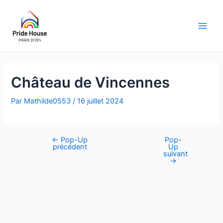
Aller
au
contenu
Main
Men
Château de Vincennes
Par
Mathilde0553
/
16 juillet 2024
←
Pop-Up
Pop-
Navigation
précédent
Up
des
suivant
→
articles