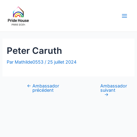
Aller
au
contenu
Main
Men
Peter Caruth
Par
Mathilde0553
/
25 juillet 2024
←
Ambassador
Ambassador
Navigation
précédent
suivant
des
→
articles